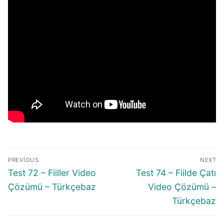
Yazı
PREVIOUS
NEXT
gezinmesi
Previous
Next
Test 72 – Fiiller Video
Test 74 – Fiilde Çatı
post:
post:
Çözümü – Türkçebaz
Video Çözümü –
Türkçebaz