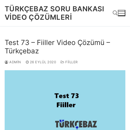
İçeriğe
TÜRKÇEBAZ SORU BANKASI
atla
VIDEO ÇÖZÜMLERI
Arama:
Test 73 – Fiiller Video Çözümü –
Türkçebaz
ADMIN
26 EYLÜL 2020
FIILLER